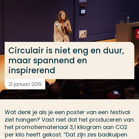
Ga direct naar de content
... > Circulair is niet eng en duur, maar spannend en 
Veel gezocht
Circulair is niet eng en duur,
Opleiding
maar spannend en
Contact
inspirerend
21 januari 2019
Wat denk je als je een poster van een festival
ziet hangen? Vast niet dat het produceren van
het promotiemateriaal 3,1 kilogram aan CO2
per kilo heeft gekost. “Dat zijn zes badkuipen