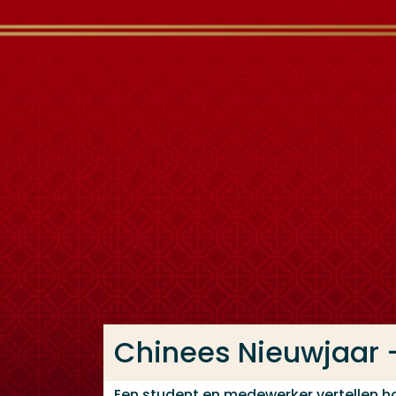
Ga direct naar de content
Veel gezocht
Opleiding
Contact
Chinees Nieuwjaar - 
Een student en medewerker vertellen h