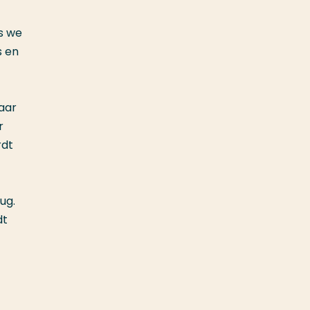
ls we
s en
aar
r
rdt
ug.
dt