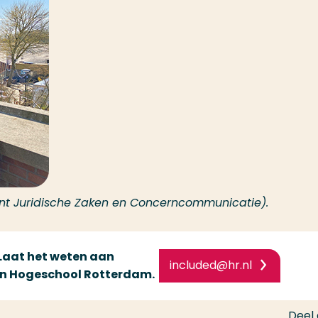
t Juridische Zaken en Concerncommunicatie).
 Laat het weten aan
included@hr.nl
van Hogeschool Rotterdam.
Deel