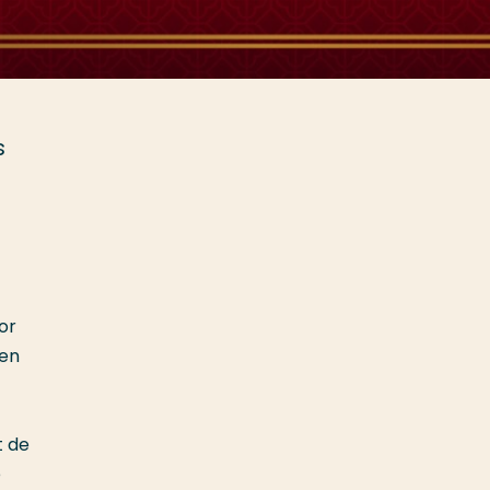
s
or
ten
t de
e