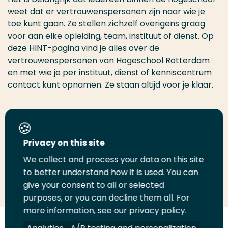
weet dat er vertrouwenspersonen zijn naar wie je
toe kunt gaan. Ze stellen zichzelf overigens graag
voor aan elke opleiding, team, instituut of dienst. Op
deze
HINT-pagina
vind je alles over de
vertrouwenspersonen van Hogeschool Rotterdam
en met wie je per instituut, dienst of kenniscentrum
contact kunt opnamen. Ze staan altijd voor je klaar.
Deel deze pagina
Privacy on this site
We collect and process your data on this site
Deel
to better understand how it is used. You can
Deel
Deel
Email
Print
give your consent to all or selected
op
op
op
deze
deze
purposes, or you can decline them all. For
LinkedIn
Twitter
Facebook
pagina
pagina
more information, see our privacy policy.