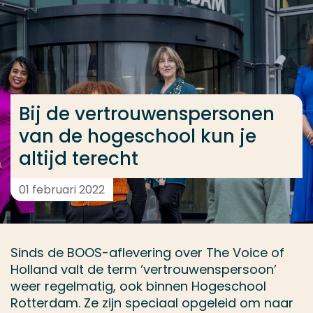
Ga direct naar de content
... > Bij de vertrouwenspersonen van de hogeschool ku
Veel gezocht
Bij de vertrouwenspersonen
Opleiding
van de hogeschool kun je
Contact
altijd terecht
01 februari 2022
Sinds de BOOS-aflevering over The Voice of
Holland valt de term ‘vertrouwenspersoon’
weer regelmatig, ook binnen Hogeschool
Rotterdam. Ze zijn speciaal opgeleid om naar