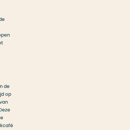
de
appen
et
an de
jd op
 van
 Deze
de
rkcafé