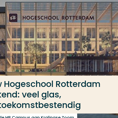
 Hogeschool Rotterdam
end: veel glas,
 toekomstbestendig
 de HR Campus aan Kralingse Zoom