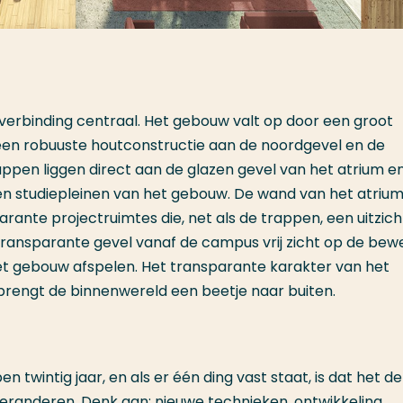
verbinding centraal. Het gebouw valt op door een groot
een robuuste houtconstructie aan de noordgevel en de
pen liggen direct aan de glazen gevel van het atrium e
en studiepleinen van het gebouw. De wand van het atriu
ante projectruimtes die, net als de trappen, een uitzich
ansparante gevel vanaf de campus vrij zicht op de bew
 het gebouw afspelen. Het transparante karakter van het
brengt de binnenwereld een beetje naar buiten.
n twintig jaar, en als er één ding vast staat, is dat het de
 veranderen. Denk aan: nieuwe technieken, ontwikkeling