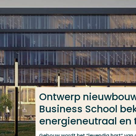
Ga direct naar de content
Veel gezocht
Opleiding
Contact
Ontwerp nieuwbouw
Business School bek
energieneutraal en
Gebouw wordt het “levendig hart” van