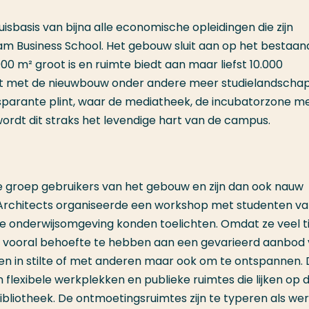
sbasis van bijna alle economische opleidingen die zijn
m Business School. Het gebouw sluit aan op het bestaan
00 m² groot is en ruimte biedt aan maar liefst 10.000
ijgt met de nieuwbouw onder andere meer studielandsch
sparante plint, waar de mediatheek, de incubatorzone m
ordt dit straks het levendige hart van de campus.
ste groep gebruikers van het gebouw en zijn dan ook nauw
r Architects organiseerde een workshop met studenten v
ale onderwijsomgeving konden toelichten. Omdat ze veel ti
 vooral behoefte te hebben aan een gevarieerd aanbod
en in stilte of met anderen maar ook om te ontspannen.
an flexibele werkplekken en publieke ruimtes die lijken op 
ibliotheek. De ontmoetingsruimtes zijn te typeren als we