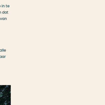
 in te
n dat
 van
alle
naar