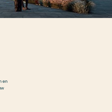
n en
uw
t