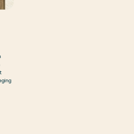
n
m
t
eging