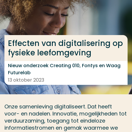
Ga direct naar de content
... > Quality of Life in Smart Urban Spaces
Effecten van digitalisering op
Veel gezocht
fysieke leefomgeving
Opleiding
Contact
Nieuw onderzoek Creating 010, Fontys en Waag
Futurelab
13 oktober 2023
Onze samenleving digitaliseert. Dat heeft
voor- en nadelen. Innovatie, mogelijkheden tot
verduurzaming, toegang tot eindeloze
informatiestromen en gemak waarmee we