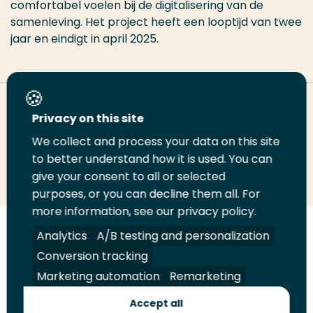
comfortabel voelen bij de digitalisering van de
samenleving. Het project heeft een looptijd van twee
jaar en eindigt in april 2025.
Deel deze pagina
Privacy on this site
We collect and process your data on this site
Deel
to better understand how it is used. You can
Deel
Deel
Email
Print
give your consent to all or selected
op
op
op
deze
deze
purposes, or you can decline them all. For
LinkedIn
Twitter
Facebook
pagina
pagina
more information, see our privacy policy.
Volg
Analytics
Volg
Volg
A/B testing and personalization
Volg
ons
ons
ons
ons
Conversion tracking
Juridisch
Security
A-Z Index
Contact
op
op
op
op
Marketing automation
Remarketing
LinkedIn
Facebook
YouTube
Instagram
Leveranciers
Accept all