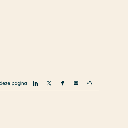
 deze pagina
Deel
Deel
Deel
Email
Print
op
op
op
deze
deze
LinkedIn
Twitter
Facebook
pagina
pagina