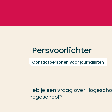
Ga direct naar de content
Veel gezocht
Opleiding
Persvoorlichter
Contact
Contactpersonen voor journalisten
Heb je een vraag over Hogescho
hogeschool?