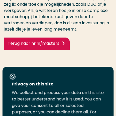
zeg ik: onderzoek je mogelijkheden, zoals DUO of je
werkgever. Als je wilt leren hoe je in onze complexe
maatschappij betekenis kunt geven door te
vertragen en verdiepen, dan is dit een investering in
jezelf die je je leven lang meeneemt.
Terug naar hr.nl/masters
Deel deze pagina
Privacy on this site
We collect and process your data on this site
Deel
Deel
Deel
Email
Print
to better understand how it is used. You can
give your consent to all or selected
op
op
op
deze
deze
purposes, or you can decline them all. For