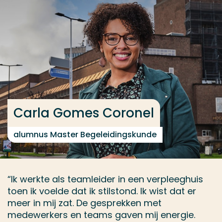
Ga direct naar de content
... > Interview Carla Gomes Coronel
Veel gezocht
Opleiding
Contact
Carla Gomes Coronel
alumnus Master Begeleidingskunde
“Ik werkte als teamleider in een verpleeghuis
toen ik voelde dat ik stilstond. Ik wist dat er
meer in mij zat. De gesprekken met
medewerkers en teams gaven mij energie.