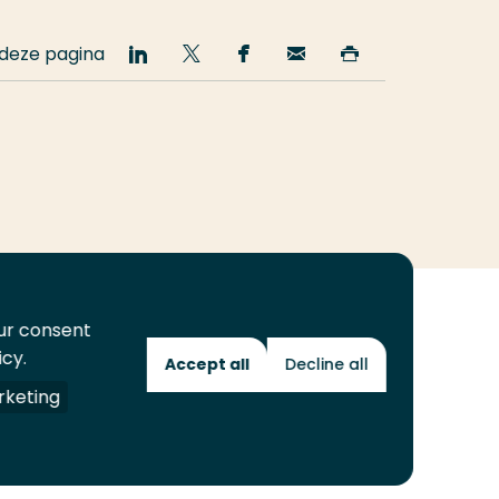
 deze pagina
Deel
Deel
Deel
Email
Print
op
op
op
deze
deze
LinkedIn
Twitter
Facebook
pagina
pagina
our consent
icy.
Accept all
Decline all
Toekomstmakers
keting