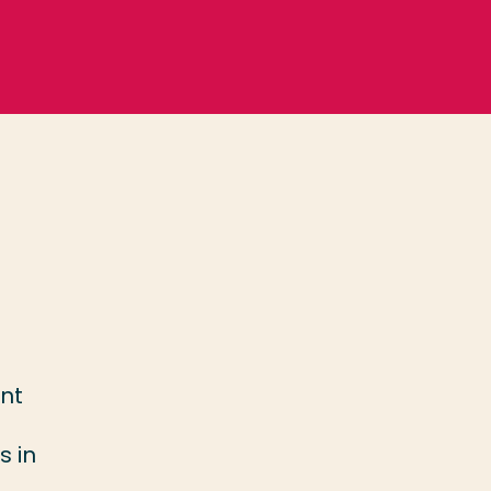
nt
s in