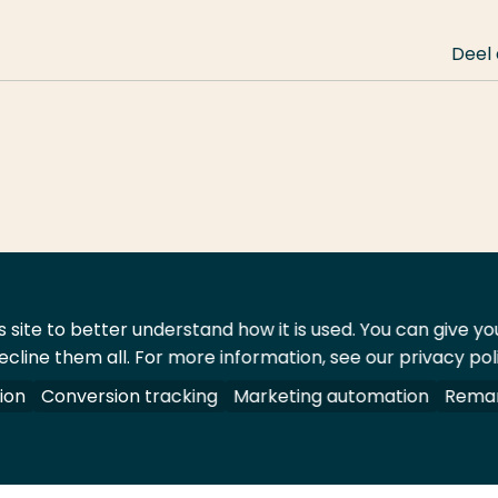
Deel
 site to better understand how it is used. You can give y
ecline them all. For more information, see our privacy pol
ontact
Leveranciers
ion
Conversion tracking
Marketing automation
Remar
oorbehouden.