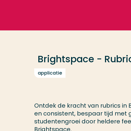
Ga direct naar de content
Veel gezocht
Opleiding
Brightspace - Rubri
Contact
applicatie
Ontdek de kracht van rubrics in
en consistent, bespaar tijd met
studentengroei door heldere feed
Brightspace.