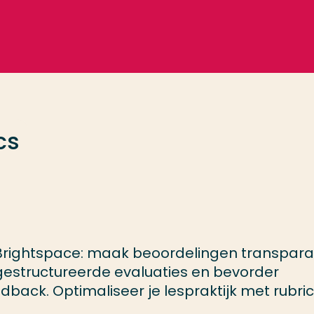
cs
 Brightspace: maak beoordelingen transpara
 gestructureerde evaluaties en bevorder
back. Optimaliseer je lespraktijk met rubric