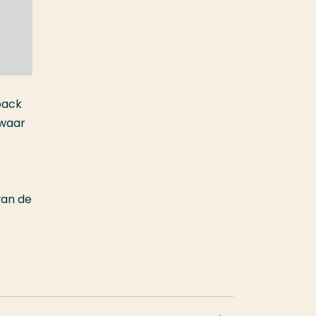
back
 waar
van de