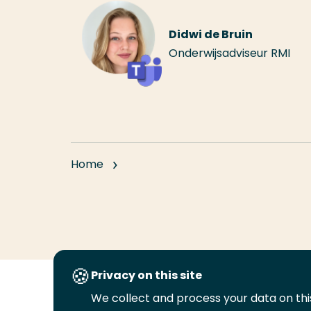
Didwi de Bruin
Onderwijsadviseur RMI
Home
Privacy on this site
We collect and process your data on this
Volg
Volg
Volg
Volg