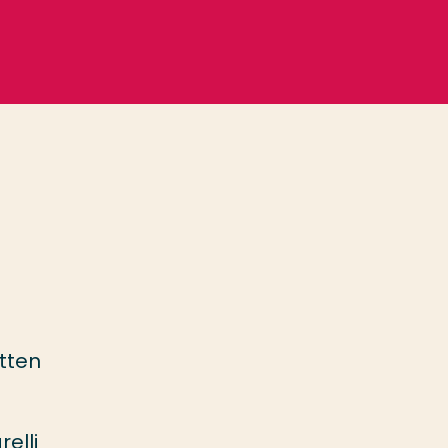
tten
elli