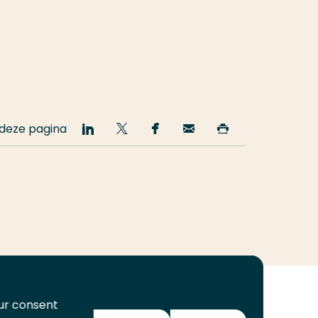
 deze pagina
Deel
Deel
Deel
Email
Print
op
op
op
deze
deze
LinkedIn
Twitter
Facebook
pagina
pagina
our consent