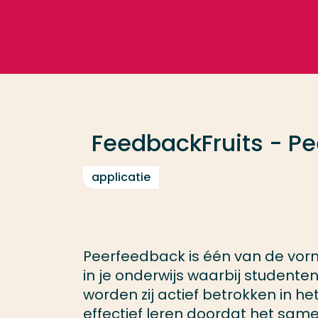
Ga direct naar de content
Veel gezocht
Opleiding
FeedbackFruits - Pe
Contact
applicatie
Peerfeedback is één van de vorm
in je onderwijs waarbij student
worden zij actief betrokken in h
effectief leren doordat het same