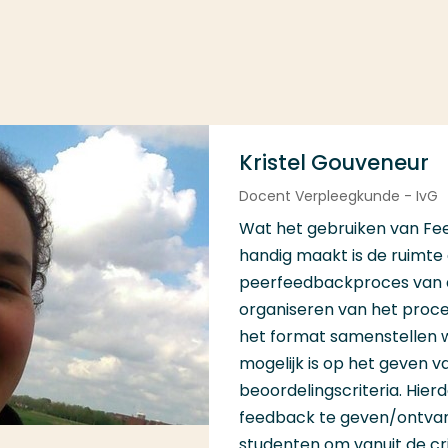
Kristel Gouveneur
Docent Verpleegkunde - IvG
Wat het gebruiken van Fe
handig maakt is de ruimte 
peerfeedbackproces van d
organiseren van het proce
het format samenstellen w
mogelijk is op het geven 
beoordelingscriteria. Hier
feedback te geven/ontvan
studenten om vanuit de cri