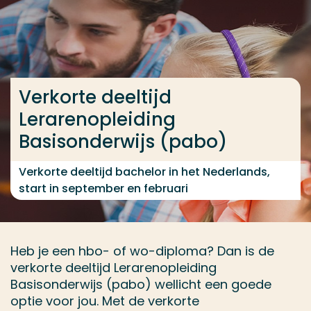
Ga direct naar de content
Verkorte deeltijd
Veel gezocht
Lerarenopleiding
Opleiding
Basisonderwijs (pabo)
Contact
Verkorte deeltijd bachelor in het Nederlands,
start in september en februari
Heb je een hbo- of wo-diploma? Dan is de
verkorte deeltijd Lerarenopleiding
Basisonderwijs (pabo) wellicht een goede
optie voor jou. Met de verkorte