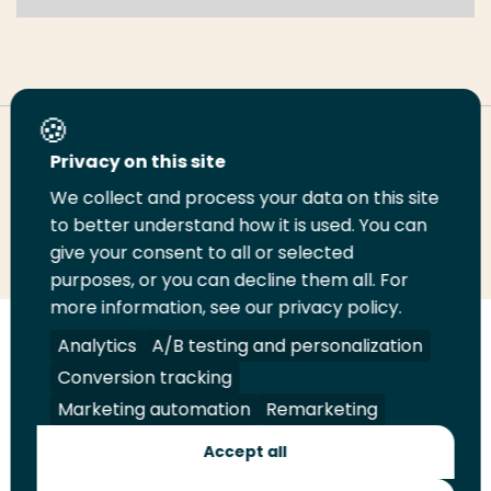
Deel deze pagina
Privacy on this site
We collect and process your data on this site
to better understand how it is used. You can
Deel
Deel
Deel
Email
Print
give your consent to all or selected
op
op
op
deze
deze
purposes, or you can decline them all. For
LinkedIn
Twitter
Facebook
pagina
pagina
more information, see our privacy policy.
Analytics
A/B testing and personalization
Volg
Volg
Volg
Volg
ons
ons
ons
ons
Conversion tracking
Juridisch
Security
A-Z Index
Contact
op
op
op
op
Marketing automation
Remarketing
LinkedIn
Facebook
YouTube
Instagram
Leveranciers
Accept all