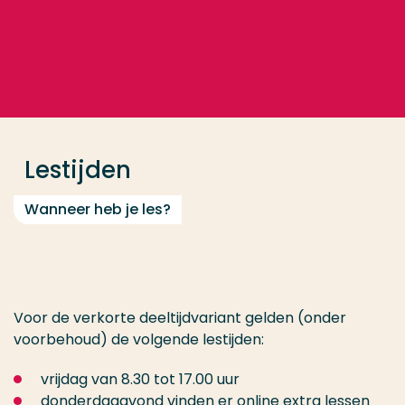
Ga direct naar de content
Veel gezocht
Opleiding
Lestijden
Contact
Wanneer heb je les?
Voor de verkorte deeltijdvariant gelden (onder
voorbehoud) de volgende lestijden:
vrijdag van 8.30 tot 17.00 uur
donderdagavond vinden er online extra lessen