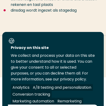
rekenen en taal plaats
dinsdag wordt ingezet als stagedag
Deel deze pagina
Privacy on this site
We collect and process your data on this site
Deel
to better understand how it is used. You can
Deel
Deel
Email
Print
give your consent to all or selected
op
op
op
deze
deze
purposes, or you can decline them all. For
LinkedIn
Twitter
Facebook
pagina
pagina
more information, see our privacy policy.
Volg
Analytics
Volg
Volg
A/B testing and personalization
Volg
ons
ons
ons
ons
Conversion tracking
Juridisch
Security
A-Z Index
Contact
op
op
op
op
Marketing automation
Remarketing
LinkedIn
Facebook
YouTube
Instagram