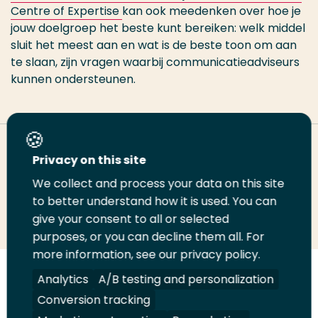
Centre of Expertise
kan ook meedenken over hoe je
jouw doelgroep het beste kunt bereiken: welk middel
sluit het meest aan en wat is de beste toon om aan
te slaan, zijn vragen waarbij communicatieadviseurs
kunnen ondersteunen.
Deel deze pagina
Privacy on this site
We collect and process your data on this site
Deel
to better understand how it is used. You can
Deel
Deel
Email
Print
give your consent to all or selected
op
op
op
deze
deze
purposes, or you can decline them all. For
LinkedIn
Twitter
Facebook
pagina
pagina
more information, see our privacy policy.
Volg
Analytics
Volg
Volg
A/B testing and personalization
Volg
ons
ons
ons
ons
Conversion tracking
Juridisch
Security
A-Z Index
Contact
op
op
op
op