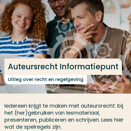
Ga direct naar de content
... > Open Content
Veel gezocht
Opleiding
Contact
Auteursrecht Informatiepunt
Uitleg over recht en regelgeving
Iedereen krijgt te maken met auteursrecht: bij
het (her)gebruiken van lesmateriaal,
presenteren, publiceren en schrijven. Lees hier
wat de spelregels zijn.