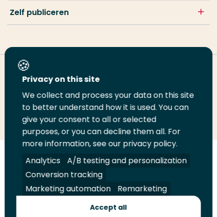
Zelf publiceren
Deel deze pagina
Privacy on this site
We collect and process your data on this site
Deel
to better understand how it is used. You can
Deel
Deel
Email
Print
give your consent to all or selected
op
op
op
deze
deze
purposes, or you can decline them all. For
LinkedIn
Twitter
Facebook
pagina
pagina
more information, see our privacy policy.
Volg
Analytics
Volg
Volg
A/B testing and personalization
Volg
ons
ons
ons
ons
Conversion tracking
Juridisch
Security
A-Z Index
Contact
op
op
op
op
Marketing automation
Remarketing
LinkedIn
Facebook
YouTube
Instagram
Leveranciers
Accept all