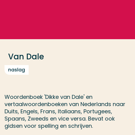
Ga direct naar de content
... > Van Dale
Veel gezocht
Opleiding
Van Dale
Contact
naslag
Woordenboek 'Dikke van Dale' en
vertaalwoordenboeken van Nederlands naar
Duits, Engels, Frans, Italiaans, Portugees,
Spaans, Zweeds en vice versa. Bevat ook
gidsen voor spelling en schrijven.