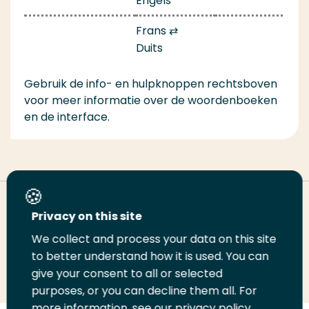
Engels
Frans ⇄
Duits
Gebruik de info- en hulpknoppen rechtsboven
voor meer informatie over de woordenboeken
en de interface.
Deel deze pagina
Privacy on this site
We collect and process your data on this site
Deel
to better understand how it is used. You can
Deel
Deel
Email
Print
give your consent to all or selected
op
op
op
deze
deze
purposes, or you can decline them all. For
LinkedIn
Twitter
Facebook
pagina
pagina
more information, see our privacy policy.