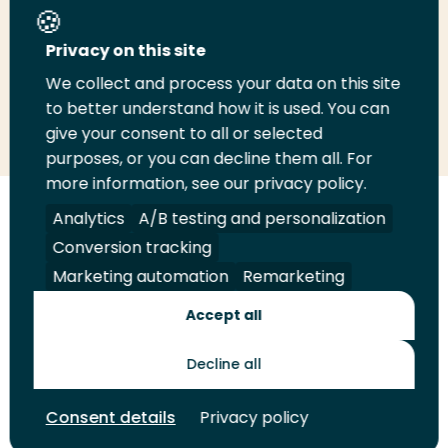
Deel deze pagina
Privacy on this site
We collect and process your data on this site
Deel
to better understand how it is used. You can
Deel
Deel
Email
Print
give your consent to all or selected
op
op
op
deze
deze
purposes, or you can decline them all. For
LinkedIn
Twitter
Facebook
pagina
pagina
more information, see our privacy policy.
Volg
Analytics
Volg
Volg
A/B testing and personalization
Volg
ons
ons
ons
ons
Conversion tracking
Juridisch
Security
A-Z Index
Contact
op
op
op
op
Marketing automation
Remarketing
LinkedIn
Facebook
YouTube
Instagram
Leveranciers
Accept all
Decline all
Toekomstmakers
Consent details
Privacy policy
© 2026 Hogeschool Rotterdam. Alle rechten voorbehouden.