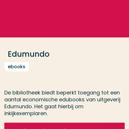
Ga direct naar de content
... > Databases
Veel gezocht
Opleiding
Edumundo
Contact
ebooks
De bibliotheek biedt beperkt toegang tot een
aantal economische edubooks van uitgeverij
Edumundo. Het gaat hierbij om
inkijkexemplaren.