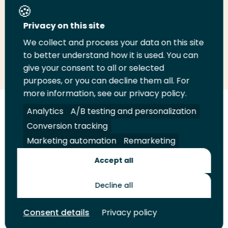
Deel deze pagina
Privacy on this site
We collect and process your data on this site
Deel
to better understand how it is used. You can
Deel
Deel
Email
Print
give your consent to all or selected
op
op
op
deze
deze
purposes, or you can decline them all. For
LinkedIn
Twitter
Facebook
pagina
pagina
more information, see our privacy policy.
Volg
Analytics
Volg
Volg
A/B testing and personalization
Volg
ons
ons
ons
ons
Conversion tracking
Juridisch
Security
A-Z Index
Contact
op
op
op
op
Marketing automation
Remarketing
LinkedIn
Facebook
YouTube
Instagram
Leveranciers
Accept all
Decline all
Toekomstmakers
Consent details
Privacy policy
© 2026 Hogeschool Rotterdam. Alle rechten voorbehouden.