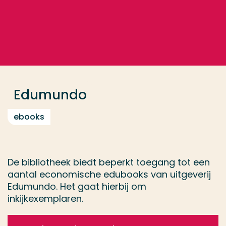
Ga direct naar de content
... > Databases
Veel gezocht
Opleiding
Edumundo
Contact
ebooks
De bibliotheek biedt beperkt toegang tot een
aantal economische edubooks van uitgeverij
Edumundo. Het gaat hierbij om
inkijkexemplaren.