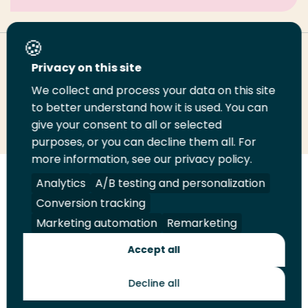
Deel deze pagina
Privacy on this site
We collect and process your data on this site
Deel
Deel
Deel
Email
Print
to better understand how it is used. You can
give your consent to all or selected
op
op
op
deze
deze
purposes, or you can decline them all. For
LinkedIn
Twitter
Facebook
pagina
pagina
more information, see our privacy policy.
Volg
Volg
Volg
Volg
Analytics
A/B testing and personalization
ons
ons
ons
ons
Conversion tracking
Juridisch
Security
A-Z Index
Contact
op
op
op
op
Marketing automation
Remarketing
LinkedIn
Facebook
YouTube
Instagram
Leveranciers
Accept all
Decline all
Toekomstmakers