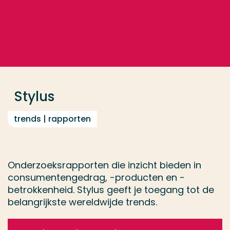
Ga direct naar de content
... > Stylus
Veel gezocht
Opleiding
Stylus
Contact
trends | rapporten
Onderzoeksrapporten die inzicht bieden in
consumentengedrag, -producten en -
betrokkenheid. Stylus geeft je toegang tot de
belangrijkste wereldwijde trends.