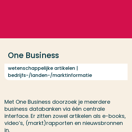
Ga direct naar de content
... > One Business
Veel gezocht
Opleiding
One Business
Contact
wetenschappelijke artikelen |
bedrijfs-/landen-/marktinformatie
Met One Business doorzoek je meerdere
business databanken via één centrale
interface. Er zitten zowel artikelen als e-books,
video’s, (markt)rapporten en nieuwsbronnen
in.