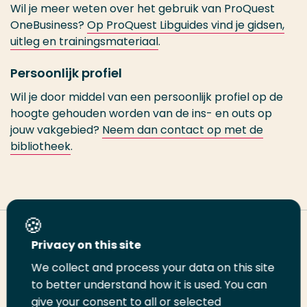
Wil je meer weten over het gebruik van ProQuest
OneBusiness?
Op ProQuest Libguides vind je gidsen,
uitleg en trainingsmateriaal
.
Persoonlijk profiel
Wil je door middel van een persoonlijk profiel op de
hoogte gehouden worden van de ins- en outs op
jouw vakgebied?
Neem dan contact op met de
bibliotheek
.
Deel deze pagina
Privacy on this site
We collect and process your data on this site
Deel
to better understand how it is used. You can
Deel
Deel
Email
Print
give your consent to all or selected