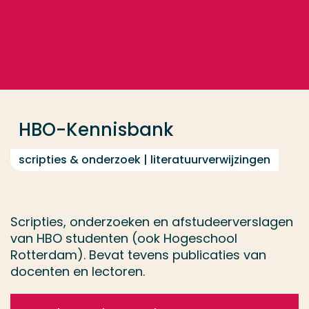
Ga direct naar de content
... > HBO-Kennisbank
Veel gezocht
Opleiding
HBO-Kennisbank
Contact
scripties & onderzoek | literatuurverwijzingen
Scripties, onderzoeken en afstudeerverslagen
van HBO studenten (ook Hogeschool
Rotterdam). Bevat tevens publicaties van
docenten en lectoren.