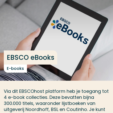
Ga direct naar de content
... > EBSCO eBooks
Veel gezocht
Opleiding
Contact
EBSCO eBooks
E-books
Via dit EBSCOhost platform heb je toegang tot
4 e-book collecties. Deze bevatten bijna
300.000 titels, waaronder lijstboeken van
uitgeverij Noordhoff, BSL en Coutinho. Je kunt