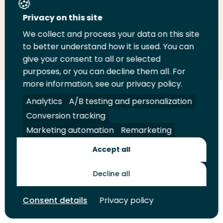
Deel deze pagina
Privacy on this site
We collect and process your data on this site
to better understand how it is used. You can
Deel
Deel
Deel
Email
Print
give your consent to all or selected
op
op
op
deze
deze
purposes, or you can decline them all. For
LinkedIn
Twitter
Facebook
pagina
pagina
more information, see our privacy policy.
Analytics
A/B testing and personalization
Volg
Volg
Volg
Volg
ons
ons
ons
ons
Conversion tracking
Juridisch
Security
A-Z Index
Contact
op
op
op
op
Marketing automation
Remarketing
LinkedIn
Facebook
YouTube
Instagram
Leveranciers
Accept all
Decline all
Toekomstmakers
Consent details
Privacy policy
© 2026 Hogeschool Rotterdam. Alle rechten voorbehouden.