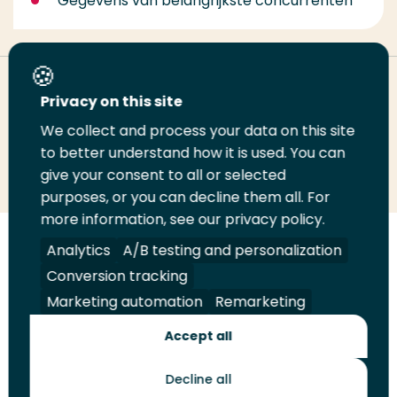
Gegevens van belangrijkste concurrenten
Deel deze pagina
Privacy on this site
We collect and process your data on this site
Deel
to better understand how it is used. You can
Deel
Deel
Email
Print
give your consent to all or selected
op
op
op
deze
deze
purposes, or you can decline them all. For
LinkedIn
Twitter
Facebook
pagina
pagina
more information, see our privacy policy.
Volg
Analytics
Volg
Volg
A/B testing and personalization
Volg
ons
ons
ons
ons
Conversion tracking
Juridisch
Security
A-Z Index
Contact
op
op
op
op
Marketing automation
Remarketing
LinkedIn
Facebook
YouTube
Instagram
Leveranciers
Accept all
Decline all
Toekomstmakers