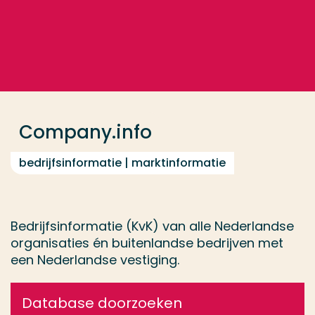
Ga direct naar de content
... > Company.info
Veel gezocht
Opleiding
Company.info
Contact
bedrijfsinformatie | marktinformatie
Bedrijfsinformatie (KvK) van alle Nederlandse
organisaties én buitenlandse bedrijven met
een Nederlandse vestiging.
Database doorzoeken