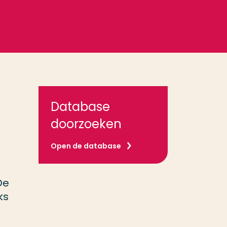
Database
doorzoeken
Open de database
De
ks