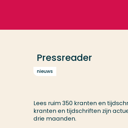
Ga direct naar de content
Veel gezocht
Opleiding
Pressreader
Contact
nieuws
Lees ruim 350 kranten en tijdschr
kranten en tijdschriften zijn actu
drie maanden.