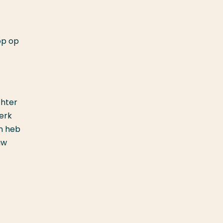
pp op
chter
erk
an heb
uw