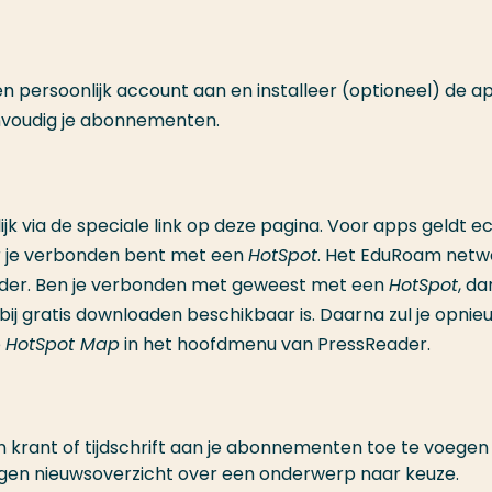
 persoonlijk account aan en installeer (optioneel) de a
envoudig je abonnementen.
ijk via de speciale link op deze pagina. Voor apps geldt e
er je verbonden bent met een
HotSpot
. Het EduRoam netw
nder. Ben je verbonden met geweest met een
HotSpot
, d
ij gratis downloaden beschikbaar is. Daarna zul je opnie
e
HotSpot Map
in het hoofdmenu van PressReader.
krant of tijdschrift aan je abonnementen toe te voegen
igen nieuwsoverzicht over een onderwerp naar keuze.