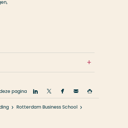
gen,
 deze pagina
Deel
Deel
Deel
Email
Print
op
op
op
deze
deze
LinkedIn
Twitter
Facebook
pagina
pagina
ding
Rotterdam Business School