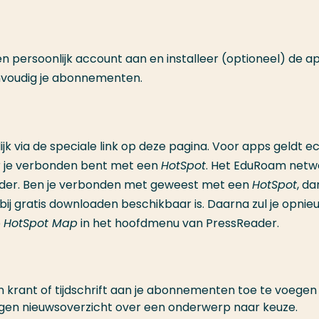
 persoonlijk account aan en installeer (optioneel) de a
envoudig je abonnementen.
ijk via de speciale link op deze pagina. Voor apps geldt e
er je verbonden bent met een
HotSpot
. Het EduRoam netw
nder. Ben je verbonden met geweest met een
HotSpot
, d
ij gratis downloaden beschikbaar is. Daarna zul je opnie
e
HotSpot Map
in het hoofdmenu van PressReader.
krant of tijdschrift aan je abonnementen toe te voegen
igen nieuwsoverzicht over een onderwerp naar keuze.