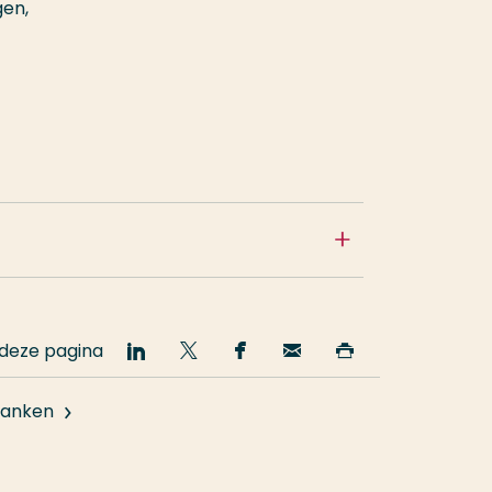
gen,
 deze pagina
Deel
Deel
Deel
Email
Print
op
op
op
deze
deze
LinkedIn
Twitter
Facebook
pagina
pagina
anken