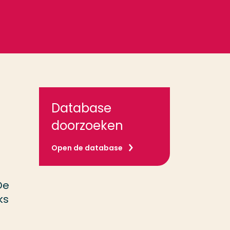
Database
doorzoeken
Open de database
De
ks