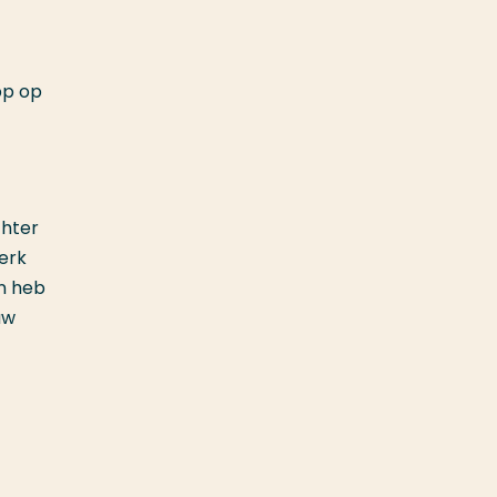
pp op
chter
erk
an heb
uw