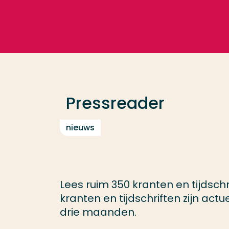
Ga direct naar de content
Veel gezocht
Opleiding
Pressreader
Contact
nieuws
Lees ruim 350 kranten en tijdschr
kranten en tijdschriften zijn actu
drie maanden.