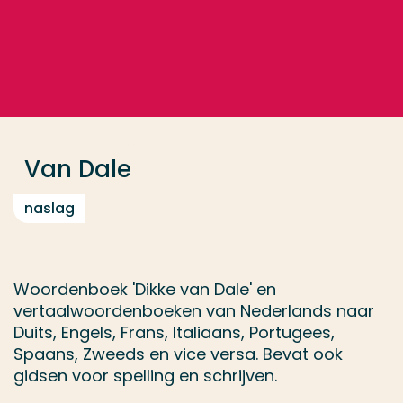
Ga direct naar de content
... > Van Dale
Veel gezocht
Opleiding
Van Dale
Contact
naslag
Woordenboek 'Dikke van Dale' en
vertaalwoordenboeken van Nederlands naar
Duits, Engels, Frans, Italiaans, Portugees,
Spaans, Zweeds en vice versa. Bevat ook
gidsen voor spelling en schrijven.