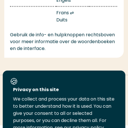
Engels
Frans ⇄
Duits
Gebruik de info- en hulpknoppen rechtsboven
voor meer informatie over de woordenboeken
en de interface.
Deel deze pagina
Privacy on this site
We collect and process your data on this site
Deel
to better understand how it is used. You can
Deel
Deel
Email
Print
give your consent to all or selected
op
op
op
deze
deze
purposes, or you can decline them all. For
LinkedIn
Twitter
Facebook
pagina
pagina
more information, see our privacy policy.