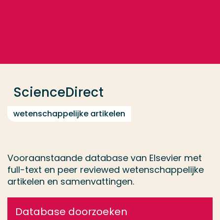
Ga direct naar de content
... > ScienceDirect
Veel gezocht
Opleiding
ScienceDirect
Contact
wetenschappelijke artikelen
Vooraanstaande database van Elsevier met
full-text en peer reviewed wetenschappelijke
artikelen en samenvattingen.
Database doorzoeken