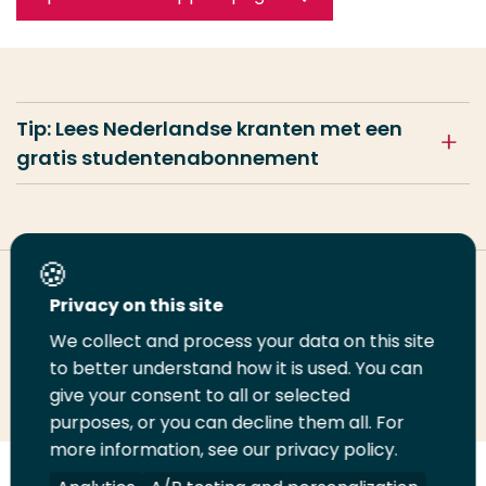
Tip: Lees Nederlandse kranten met een
gratis studentenabonnement
Deel deze pagina
Privacy on this site
We collect and process your data on this site
to better understand how it is used. You can
Deel
Deel
Deel
Email
Print
give your consent to all or selected
op
op
op
deze
deze
purposes, or you can decline them all. For
LinkedIn
Twitter
Facebook
pagina
pagina
more information, see our privacy policy.