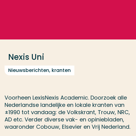
Ga direct naar de content
... > Nexis Uni
Veel gezocht
Opleiding
Nexis Uni
Contact
Nieuwsberichten, kranten
Voorheen LexisNexis Academic. Doorzoek alle
Nederlandse landelijke en lokale kranten van
±1990 tot vandaag: de Volkskrant, Trouw, NRC,
AD etc. Verder diverse vak- en opiniebladen,
waaronder Cobouw, Elsevier en Vrij Nederland.