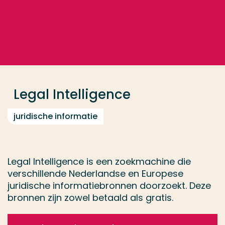
Ga direct naar de content
... > Legal Intelligence
Veel gezocht
Opleiding
Legal Intelligence
Contact
juridische informatie
Legal Intelligence is een zoekmachine die
verschillende Nederlandse en Europese
juridische informatiebronnen doorzoekt. Deze
bronnen zijn zowel betaald als gratis.