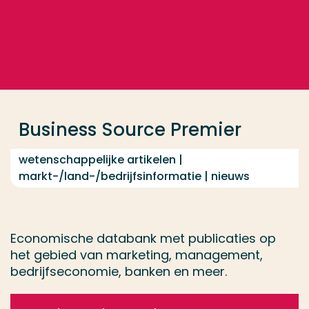
Ga direct naar de content
... > Business Source Premier
Veel gezocht
Opleiding
Business Source Premier
Contact
wetenschappelijke artikelen |
markt-/land-/bedrijfsinformatie | nieuws
Economische databank met publicaties op
het gebied van marketing, management,
bedrijfseconomie, banken en meer.