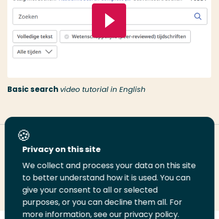
Basic search
video tutorial in English
Deel deze pagina
Privacy on this site
We collect and process your data on this site
to better understand how it is used. You can
Deel
Deel
Deel
Email
Print
give your consent to all or selected
op
op
op
deze
deze
purposes, or you can decline them all. For
LinkedIn
Twitter
Facebook
pagina
pagina
more information, see our privacy policy.