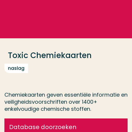
Ga direct naar de content
... > Toxic Chemiekaarten
Veel gezocht
Opleiding
Toxic Chemiekaarten
Contact
naslag
Chemiekaarten geven essentiële informatie en
veiligheidsvoorschriften over 1400+
enkelvoudige chemische stoffen.
Database doorzoeken