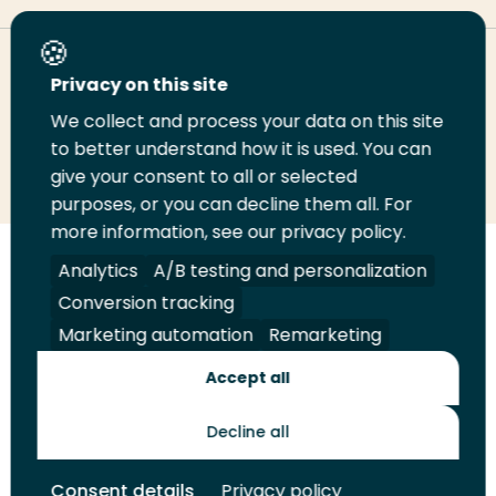
Deel deze pagina
Privacy on this site
We collect and process your data on this site
Deel
to better understand how it is used. You can
Deel
Deel
Email
Print
give your consent to all or selected
op
op
op
deze
deze
purposes, or you can decline them all. For
LinkedIn
Twitter
Facebook
pagina
pagina
more information, see our privacy policy.
Volg
Analytics
Volg
Volg
A/B testing and personalization
Volg
ons
ons
ons
ons
Conversion tracking
Juridisch
Security
A-Z Index
Contact
op
op
op
op
Marketing automation
Remarketing
LinkedIn
Facebook
YouTube
Instagram
Leveranciers
Accept all
Decline all
Toekomstmakers
Consent details
Privacy policy