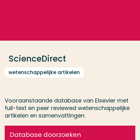
Ga direct naar de content
... > ScienceDirect
Veel gezocht
Opleiding
ScienceDirect
Contact
wetenschappelijke artikelen
Vooraanstaande database van Elsevier met
full-text en peer reviewed wetenschappelijke
artikelen en samenvattingen.
Database doorzoeken