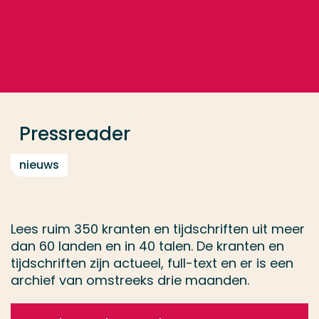
Ga direct naar de content
... > Pressreader
Veel gezocht
Opleiding
Pressreader
Contact
nieuws
Lees ruim 350 kranten en tijdschriften uit meer
dan 60 landen en in 40 talen. De kranten en
tijdschriften zijn actueel, full-text en er is een
archief van omstreeks drie maanden.