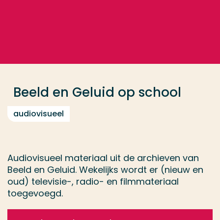
Ga direct naar de content
... > Beeld en Geluid op school
Veel gezocht
Opleiding
Beeld en Geluid op school
Contact
audiovisueel
Audiovisueel materiaal uit de archieven van
Beeld en Geluid. Wekelijks wordt er (nieuw en
oud) televisie-, radio- en filmmateriaal
toegevoegd.