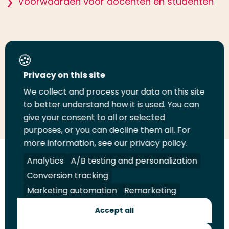
Voorwaarden voor docenten en studenten
Deel deze pagina
Privacy on this site
We collect and process your data on this site
Deel
Deel
Deel
Email
Print
to better understand how it is used. You can
give your consent to all or selected
op
op
op
deze
deze
purposes, or you can decline them all. For
LinkedIn
Twitter
Facebook
pagina
pagina
more information, see our privacy policy.
Volg
Volg
Volg
Volg
Analytics
A/B testing and personalization
ons
ons
ons
ons
Conversion tracking
Juridisch
Security
A-Z Index
Contact
op
op
op
op
Marketing automation
Remarketing
LinkedIn
Facebook
YouTube
Instagram
Leveranciers
Accept all