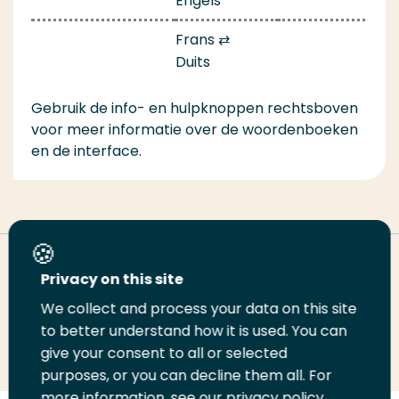
Engels
Frans ⇄
Duits
Gebruik de info- en hulpknoppen rechtsboven
voor meer informatie over de woordenboeken
en de interface.
Deel deze pagina
Privacy on this site
We collect and process your data on this site
Deel
to better understand how it is used. You can
Deel
Deel
Email
Print
give your consent to all or selected
op
op
op
deze
deze
purposes, or you can decline them all. For
LinkedIn
Twitter
Facebook
pagina
pagina
more information, see our privacy policy.