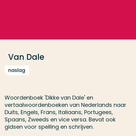
Ga direct naar de content
... > Van Dale
Veel gezocht
Opleiding
Van Dale
Contact
naslag
Woordenboek 'Dikke van Dale' en
vertaalwoordenboeken van Nederlands naar
Duits, Engels, Frans, Italiaans, Portugees,
Spaans, Zweeds en vice versa. Bevat ook
gidsen voor spelling en schrijven.