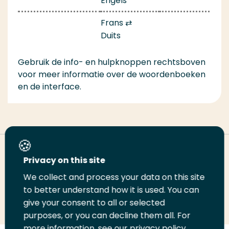
Engels
Frans ⇄
Duits
Gebruik de info- en hulpknoppen rechtsboven
voor meer informatie over de woordenboeken
en de interface.
Deel deze pagina
Privacy on this site
We collect and process your data on this site
Deel
to better understand how it is used. You can
Deel
Deel
Email
Print
give your consent to all or selected
op
op
op
deze
deze
purposes, or you can decline them all. For
LinkedIn
Twitter
Facebook
pagina
pagina
more information, see our privacy policy.