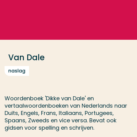
Ga direct naar de content
... > Van Dale
Veel gezocht
Opleiding
Van Dale
Contact
naslag
Woordenboek 'Dikke van Dale' en
vertaalwoordenboeken van Nederlands naar
Duits, Engels, Frans, Italiaans, Portugees,
Spaans, Zweeds en vice versa. Bevat ook
gidsen voor spelling en schrijven.