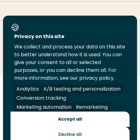
Deel deze pagina
Privacy on this site
We collect and process your data on this site
Deel
Deel
Deel
Email
Print
to better understand how it is used. You can
give your consent to all or selected
op
op
op
deze
deze
purposes, or you can decline them all. For
LinkedIn
Twitter
Facebook
pagina
pagina
more information, see our privacy policy.
Volg
Volg
Volg
Volg
Analytics
A/B testing and personalization
ons
ons
ons
ons
Conversion tracking
Juridisch
Security
A-Z Index
Contact
op
op
op
op
Marketing automation
Remarketing
LinkedIn
Facebook
YouTube
Instagram
Leveranciers
Accept all
Decline all
Toekomstmakers