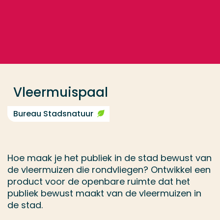
Ga direct naar de content
... > Vleermuispaal
Veel gezocht
Opleiding
Vleermuispaal
Contact
Bureau Stadsnatuur
Hoe maak je het publiek in de stad bewust van
de vleermuizen die rondvliegen? Ontwikkel een
product voor de openbare ruimte dat het
publiek bewust maakt van de vleermuizen in
de stad.