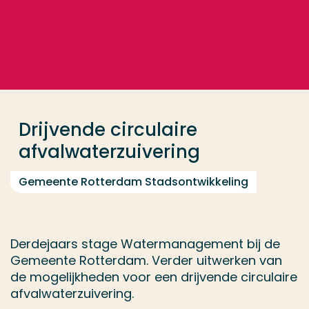
Ga direct naar de content
... > Drijvende circulaire afvalwaterzuivering
Veel gezocht
Opleiding
Drijvende circulaire
Contact
afvalwaterzuivering
Gemeente Rotterdam Stadsontwikkeling
Derdejaars stage Watermanagement bij de
Gemeente Rotterdam. Verder uitwerken van
de mogelijkheden voor een drijvende circulaire
afvalwaterzuivering.