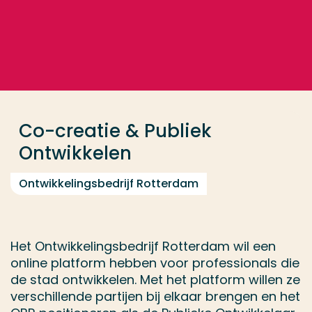
Ga direct naar de content
... > Co-creatie & Publiek Ontwikkelen
Veel gezocht
Opleiding
Co-creatie & Publiek
Contact
Ontwikkelen
Ontwikkelingsbedrijf Rotterdam
Het Ontwikkelingsbedrijf Rotterdam wil een
online platform hebben voor professionals die
de stad ontwikkelen. Met het platform willen ze
verschillende partijen bij elkaar brengen en het