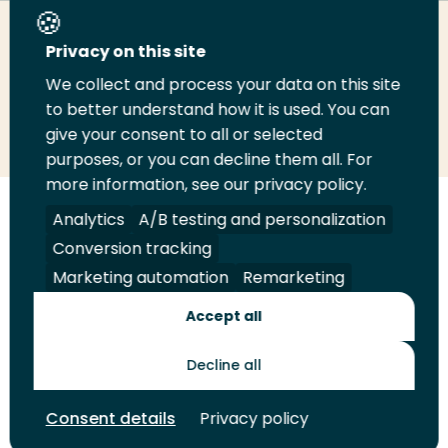
Deel deze pagina
Privacy on this site
We collect and process your data on this site
Deel
Deel
Deel
Email
Print
to better understand how it is used. You can
give your consent to all or selected
op
op
op
deze
deze
purposes, or you can decline them all. For
LinkedIn
Twitter
Facebook
pagina
pagina
more information, see our privacy policy.
Volg
Volg
Volg
Volg
Analytics
A/B testing and personalization
ons
ons
ons
ons
Conversion tracking
Juridisch
Security
A-Z Index
Contact
op
op
op
op
Marketing automation
Remarketing
LinkedIn
Facebook
YouTube
Instagram
Leveranciers
Accept all
Decline all
Toekomstmakers
Consent details
Privacy policy
© 2026 Hogeschool Rotterdam. Alle rechten voorbehouden.