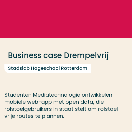
Ga direct naar de content
... > Business case Drempelvrij
Veel gezocht
Opleiding
Business case Drempelvrij
Contact
Stadslab Hogeschool Rotterdam
Studenten Mediatechnologie ontwikkelen
mobiele web-app met open data, die
rolstoelgebruikers in staat stelt om rolstoel
vrije routes te plannen.