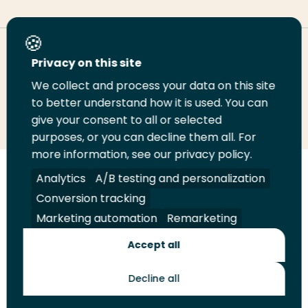
Deel deze pagina
Privacy on this site
We collect and process your data on this site
Deel
Deel
Deel
Email
Print
to better understand how it is used. You can
give your consent to all or selected
op
op
op
deze
deze
purposes, or you can decline them all. For
LinkedIn
Twitter
Facebook
pagina
pagina
more information, see our privacy policy.
Volg
Volg
Volg
Volg
Analytics
A/B testing and personalization
ons
ons
ons
ons
Conversion tracking
Juridisch
Security
A-Z Index
Contact
op
op
op
op
Marketing automation
Remarketing
LinkedIn
Facebook
YouTube
Instagram
Leveranciers
Accept all
Decline all
Toekomstmakers