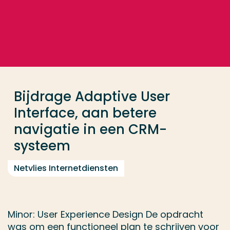
Ga direct naar de content
... > Bijdrage Adaptive User Interface, aan betere n
Veel gezocht
Opleiding
Bijdrage Adaptive User
Contact
Interface, aan betere
navigatie in een CRM-
systeem
Netvlies Internetdiensten
Minor: User Experience Design De opdracht
was om een functioneel plan te schrijven voor