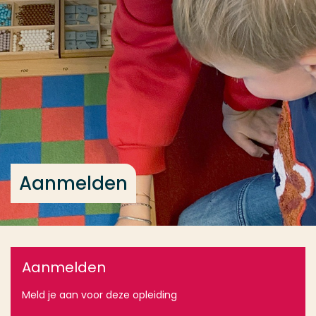
Ga direct naar de content
... > Aanmelden
Veel gezocht
Opleiding
Contact
Aanmelden
Aanmelden
Meld je aan voor deze opleiding