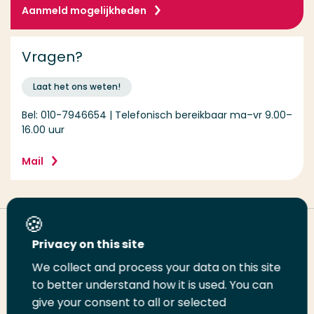
Aanmeld mogelijkheden
Vragen?
Laat het ons weten!
Bel: 010-7946654 | Telefonisch bereikbaar ma–vr 9.00–
16.00 uur
Mail
Deel deze pagina
Privacy on this site
We collect and process your data on this site
Deel
to better understand how it is used. You can
Deel
Deel
Email
Print
give your consent to all or selected
op
op
op
deze
deze