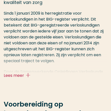
kwaliteit van zorg
Sinds 1 januari 2009 is herregistratie voor
verloskundigen in het BIG-register verplicht. Dit
betekent dat BIG-geregistreerde verloskundigen
verplicht worden iedere vijf jaar aan te tonen dat zij
voldoen aan de gestelde eisen. Verloskundigen die
niet voldoen aan deze eisen of na januari 2014 zijn
uitgeschreven uit het BIG-register kunnen zich
opnieuw laten registreren. Zij zijn verplicht om een
speciaal traject te volgen.
Door de Samenwerkende Opleidingen Verloskunde
Lees meer
(SOV) zijn de stappen tot en met het
startassessment ondergebracht bij de Verloskunde
Academie Rotterdam (VAR) en Hogeschool
Rotterdam-Instituut voor Gezondheidszorg. Hier kun
je informatie opvragen en word je ondersteund in de
Voorbereiding op
voorbereiding op je herregistratie.