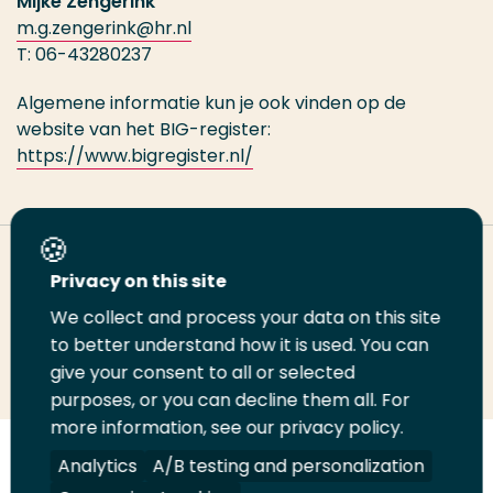
Mijke Zengerink
m.g.zengerink@hr.nl
T: 06-43280237
Algemene informatie kun je ook vinden op de
website van het BIG-register:
https://www.bigregister.nl/
Deel deze pagina
Privacy on this site
We collect and process your data on this site
Deel
to better understand how it is used. You can
Deel
Deel
Email
Print
give your consent to all or selected
op
op
op
deze
deze
purposes, or you can decline them all. For
LinkedIn
Twitter
Facebook
pagina
pagina
more information, see our privacy policy.
Volg
Analytics
Volg
Volg
A/B testing and personalization
Volg