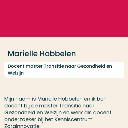
Ga direct naar de content
... > Marielle Hobbelen
Veel gezocht
Opleiding
Marielle Hobbelen
Contact
Docent master Transitie naar Gezondheid en
Welzijn
Mijn naam is Marielle Hobbelen en ik ben
docent bij de master Transitie naar
Gezondheid en Welzijn en werk als docent
onderzoeker bij het Kenniscentrum
Zorginnovatie.