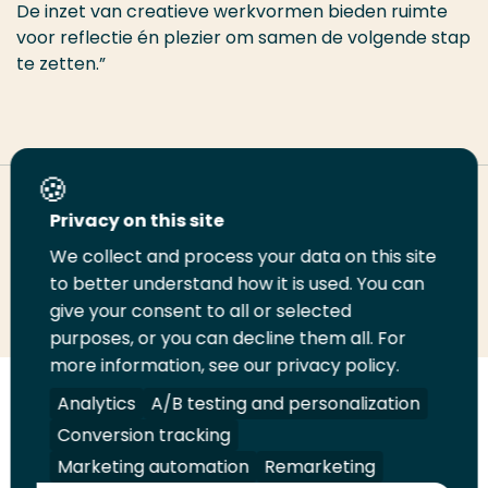
De inzet van creatieve werkvormen bieden ruimte
voor reflectie én plezier om samen de volgende stap
te zetten.”
Deel deze pagina
Privacy on this site
We collect and process your data on this site
to better understand how it is used. You can
Deel
Deel
Deel
Email
Print
give your consent to all or selected
op
op
op
deze
deze
purposes, or you can decline them all. For
LinkedIn
Twitter
Facebook
pagina
pagina
more information, see our privacy policy.
Analytics
A/B testing and personalization
Volg
Volg
Volg
Volg
ons
ons
ons
ons
Conversion tracking
Juridisch
Security
A-Z Index
Contact
op
op
op
op
Marketing automation
Remarketing
LinkedIn
Facebook
YouTube
Instagram