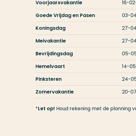
Voorjaarsvakantie
16-02
Goede Vrijdag en Pasen
03-0
Koningsdag
27-0
Meivakantie
27-0
Bevrijdingsdag
05-0
Hemelvaart
14-05
Pinksteren
24-0
Zomervakantie
20-0
*
Let op!
Houd rekening met de planning v