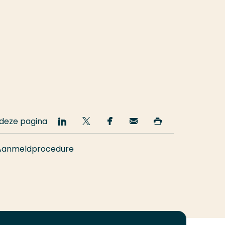
 deze pagina
Deel
Deel
Deel
Email
Print
op
op
op
deze
deze
LinkedIn
Twitter
Facebook
pagina
pagina
Aanmeldprocedure