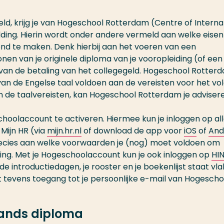
eld, krijg je van Hogeschool Rotterdam (Centre of Interna
lding. Hierin wordt onder andere vermeld aan welke eisen
ond te maken. Denk hierbij aan het voeren van een
nen van je originele diploma van je vooropleiding (of een
van de betaling van het collegegeld. Hogeschool Rotter
 van de Engelse taal voldoen aan de vereisten voor het vo
aan de taalvereisten, kan Hogeschool Rotterdam je advise
choolaccount te activeren. Hiermee kun je inloggen op al
Mijn HR (via
mijn.hr.nl
of download de app voor
iOS
of
And
precies aan welke voorwaarden je (nog) moet voldoen om
ing. Met je Hogeschoolaccount kun je ook inloggen op
HI
de introductiedagen, je rooster en je boekenlijst staat vl
bt tevens toegang tot je persoonlijke e-mail van Hogescho
lands diploma