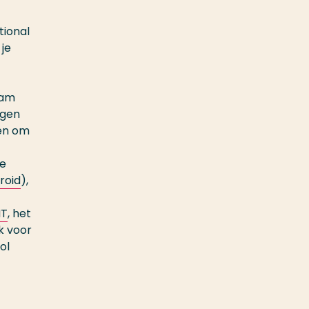
tional
 je
dam
lgen
ren om
le
roid
),
NT
, het
ak voor
ol