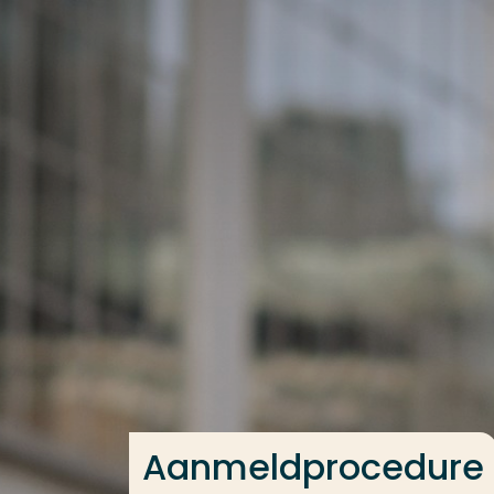
Ga direct naar de content
Veel gezocht
Opleiding
Contact
Aanmeldprocedure