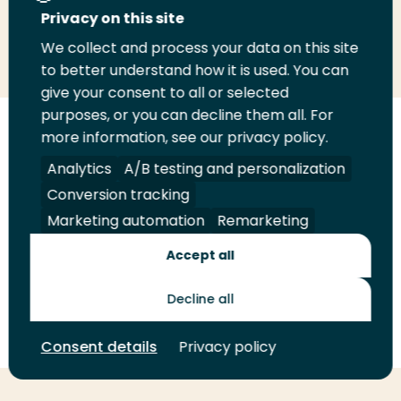
Privacy on this site
Deel
Deel
Deel
Email
Print
We collect and process your data on this site
op
op
op
deze
deze
to better understand how it is used. You can
give your consent to all or selected
LinkedIn
Twitter
Facebook
pagina
pagina
purposes, or you can decline them all. For
Volg
Volg
Volg
Volg
more information, see our privacy policy.
ons
ons
ons
ons
Analytics
A/B testing and personalization
Juridisch
Security
A-Z Index
Contact
op
op
op
op
Conversion tracking
LinkedIn
Facebook
YouTube
Instagram
Leveranciers
Marketing automation
Remarketing
Accept all
Toekomstmakers
Decline all
© 2026 Hogeschool Rotterdam. Alle rechten voorbehouden.
Consent details
Privacy policy