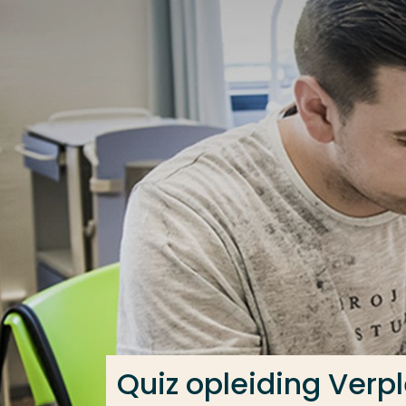
Ga direct naar de content
Veel gezocht
Opleiding
Contact
Quiz opleiding Ver