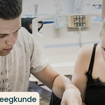
pleegkunde