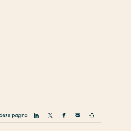
 deze pagina
Deel
Deel
Deel
Email
Print
op
op
op
deze
deze
LinkedIn
Twitter
Facebook
pagina
pagina