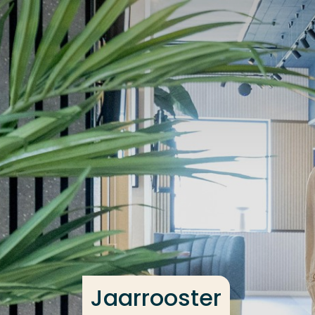
Ga direct naar de content
Veel gezocht
Opleiding
Contact
Jaarrooster