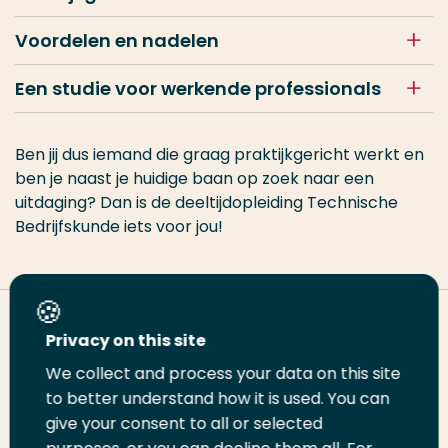
Voordelen en nadelen
Een studie voor werkende professionals
Ben jij dus iemand die graag praktijkgericht werkt en
ben je naast je huidige baan op zoek naar een
uitdaging? Dan is de deeltijdopleiding Technische
Bedrijfskunde iets voor jou!
Deel deze pagina
Privacy on this site
We collect and process your data on this site
Deel
to better understand how it is used. You can
Deel
Deel
Email
Print
give your consent to all or selected
op
op
op
deze
deze