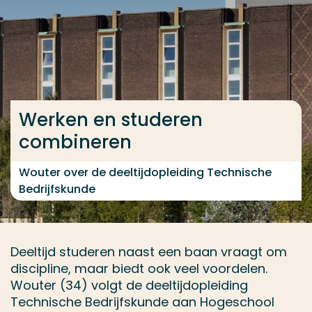
Ga direct naar de content
... > Technische Bedrijfskunde deeltijd
Veel gezocht
Werken en studeren
Opleiding
combineren
Contact
Wouter over de deeltijdopleiding Technische
Bedrijfskunde
Deeltijd studeren naast een baan vraagt om
discipline, maar biedt ook veel voordelen.
Wouter (34) volgt de deeltijdopleiding
Technische Bedrijfskunde aan Hogeschool