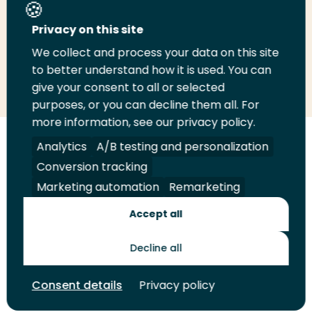
Deel deze pagina
Privacy on this site
We collect and process your data on this site
Deel
to better understand how it is used. You can
Deel
Deel
Email
Print
give your consent to all or selected
op
op
op
deze
deze
purposes, or you can decline them all. For
LinkedIn
Twitter
Facebook
pagina
pagina
more information, see our privacy policy.
Volg
Analytics
Volg
Volg
A/B testing and personalization
Volg
ons
ons
ons
ons
Conversion tracking
Juridisch
Security
A-Z Index
Contact
op
op
op
op
Marketing automation
Remarketing
LinkedIn
Facebook
YouTube
Instagram
Leveranciers
Accept all
Decline all
Toekomstmakers
Consent details
Privacy policy
© 2026 Hogeschool Rotterdam. Alle rechten voorbehouden.