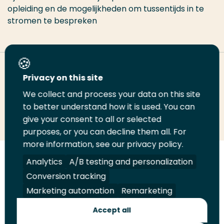
opleiding en de mogelijkheden om tussentijds in te
stromen te bespreken
Deel deze pagina
Privacy on this site
We collect and process your data on this site
Deel
to better understand how it is used. You can
Deel
Deel
Email
Print
give your consent to all or selected
op
op
op
deze
deze
purposes, or you can decline them all. For
LinkedIn
Twitter
Facebook
pagina
pagina
more information, see our privacy policy.
Volg
Analytics
Volg
Volg
A/B testing and personalization
Volg
ons
ons
ons
ons
Conversion tracking
Juridisch
Security
A-Z Index
Contact
op
op
op
op
Marketing automation
Remarketing
LinkedIn
Facebook
YouTube
Instagram
Leveranciers
Accept all