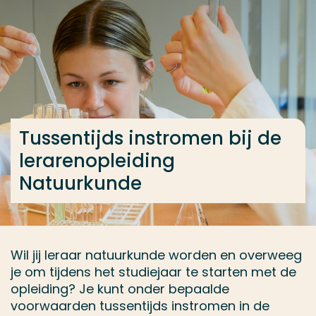
Ga direct naar de content
... > Lerarenopleiding Natuurkunde voltijd
Veel gezocht
Opleiding
Tussentijds instromen bij de
Contact
lerarenopleiding
Natuurkunde
Wil jij leraar natuurkunde worden en overweeg
je om tijdens het studiejaar te starten met de
opleiding? Je kunt onder bepaalde
voorwaarden tussentijds instromen in de